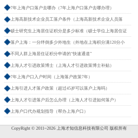
7年上海户口落户去哪办（7年上海户口落户去哪办理）
上海高新技术企业员工落户条件（上海高新技术企业人员落
户）
硕士研究生上海居住证积分是多少标准（硕士学位上海居住证
积分）
落户上海：一分绊倒多少外地生（外地在上海积分满120分小
孩可以考上海大学吗）
不同人群上海居住证积分申请的“快速通道”
上海人才引进政策博士（上海人才引进政策博士补贴）
7年上海户口入户时间（上海落户政策7年）
上海引进人才落户政策（超过45岁可以落户上海吗）
上海人才引进落户后怎么办理（上海人才引进如何落户）
上海户口代办规划指导（帮办上海户口）
CopyRight © 2011~2026 上海才知信息科技有限公司 版权所有