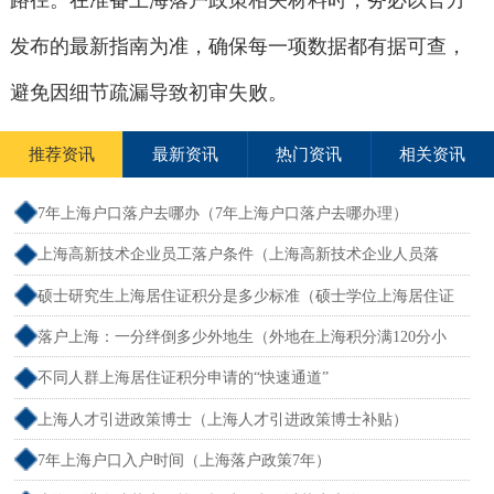
路径。在准备上海落户政策相关材料时，务必以官方
发布的最新指南为准，确保每一项数据都有据可查，
避免因细节疏漏导致初审失败。
推荐资讯
最新资讯
热门资讯
相关资讯
7年上海户口落户去哪办（7年上海户口落户去哪办理）
上海高新技术企业员工落户条件（上海高新技术企业人员落
户）
硕士研究生上海居住证积分是多少标准（硕士学位上海居住证
积分）
落户上海：一分绊倒多少外地生（外地在上海积分满120分小
孩可以考上海大学吗）
不同人群上海居住证积分申请的“快速通道”
上海人才引进政策博士（上海人才引进政策博士补贴）
7年上海户口入户时间（上海落户政策7年）