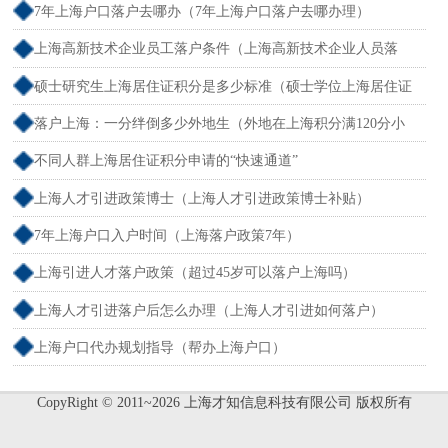
7年上海户口落户去哪办（7年上海户口落户去哪办理）
上海高新技术企业员工落户条件（上海高新技术企业人员落
户）
硕士研究生上海居住证积分是多少标准（硕士学位上海居住证
积分）
落户上海：一分绊倒多少外地生（外地在上海积分满120分小
孩可以考上海大学吗）
不同人群上海居住证积分申请的“快速通道”
上海人才引进政策博士（上海人才引进政策博士补贴）
7年上海户口入户时间（上海落户政策7年）
上海引进人才落户政策（超过45岁可以落户上海吗）
上海人才引进落户后怎么办理（上海人才引进如何落户）
上海户口代办规划指导（帮办上海户口）
CopyRight © 2011~2026 上海才知信息科技有限公司 版权所有