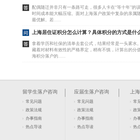
配偶随迁并非只有一条路可走，很多人卡在“等十年”的
时间成本能大幅压缩。面对上海落户政策中复杂的亲属
最优解。若......
上海居住证积分怎么计算？具体积分的方式是什
拿着学历和社保的清单去套公式，结果经常是一头雾水
藏着对材料有效性的严格界定，稍有不慎，计算出的分
海积分落户的......
居住证积分在上海如何办理及去哪办？
很多人盯着社保和劳动合同，以为这是办证的硬门槛。20
行，直接砍掉了这两项要求。看似门槛降低，实则暗藏
留学生落户咨询
应届生落户咨询
上海
本与租赁......
常见问题
常见问题
常
软考证书能否用于上海居住证积分落户办理
政策法规
政策法规
政
盯着软考证书发呆，以为拿到手就能直接兑换上海户口
办事指南
办事指南
办
落户的账，不是这么算的。证书只是入场券，真正的门槛
热点导读
热点导读
热
卡在有了证......