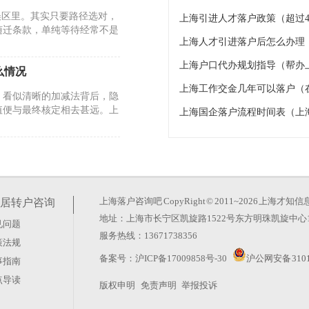
误区里。其实只要路径选对，
上海引进人才落户政策（超过4
随迁条款，单纯等待经常不是
上海人才引进落户后怎么办理
上海户口代办规划指导（帮办
么情况
上海工作交金几年可以落户（
。看似清晰的加减法背后，隐
值便与最终核定相去甚远。上
上海国企落户流程时间表（上
26年的政策调整却反其道而
玄机。真正的变化在于时间成
上海落户咨询吧
CopyRight © 2011~2026 上
居转户咨询
地址：上海市长宁区凯旋路1522号东方明珠凯旋中心1
见问题
服务热线：13671738356
策法规
？这种想法太天真。上海积分
备案号：
沪ICP备17009858号-30
沪公网安备 3101
事指南
藏在“评聘”二字里。很多人
点导读
版权申明
免责声明
举报投诉