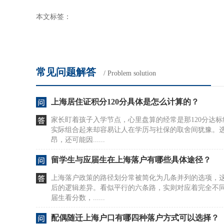
本文标签：
常见问题解答
/ Problem solution
上海居住证积分120分具体是怎么计算的？
家长盯着孩子入学节点，心里盘算的经常是那120分达
实际组合起来却容易让人在学历与社保的取舍间犹豫。
昂，还可能因......
留学生与应届生在上海落户有哪些具体途径？
上海落户政策的路径划分常被简化为几条并列的选项，
后的逻辑差异。看似平行的六条路，实则对应着完全不
届生看分数，......
配偶随迁上海户口有哪四种落户方式可以选择？