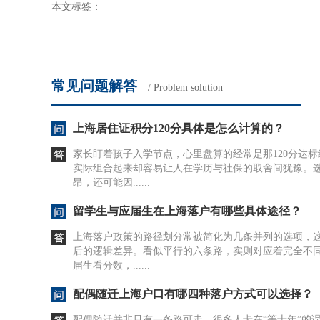
本文标签：
常见问题解答
/ Problem solution
上海居住证积分120分具体是怎么计算的？
家长盯着孩子入学节点，心里盘算的经常是那120分达
实际组合起来却容易让人在学历与社保的取舍间犹豫。
昂，还可能因......
留学生与应届生在上海落户有哪些具体途径？
上海落户政策的路径划分常被简化为几条并列的选项，
后的逻辑差异。看似平行的六条路，实则对应着完全不
届生看分数，......
配偶随迁上海户口有哪四种落户方式可以选择？
配偶随迁并非只有一条路可走，很多人卡在“等十年”的