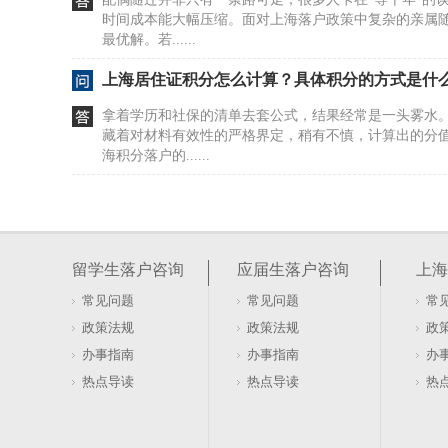
时间成本能大幅压缩。面对上海落户政策中复杂的亲属
最优解。若......
上海居住证积分怎么计算？具体积分的方式是什
拿着学历和社保的清单去套公式，结果经常是一头雾水
藏着对材料有效性的严格界定，稍有不慎，计算出的分
海积分落户的......
居住证积分在上海如何办理及去哪办？
很多人盯着社保和劳动合同，以为这是办证的硬门槛。20
行，直接砍掉了这两项要求。看似门槛降低，实则暗藏
留学生落户咨询
应届生落户咨询
上海
本与租赁......
常见问题
常见问题
常
软考证书能否用于上海居住证积分落户办理
政策法规
政策法规
政
盯着软考证书发呆，以为拿到手就能直接兑换上海户口
办事指南
办事指南
办
落户的账，不是这么算的。证书只是入场券，真正的门槛
热点导读
热点导读
热
卡在有了证......