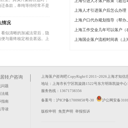
上海引进人才落户政策（超过4
随迁条款，单纯等待经常不是
上海人才引进落户后怎么办理
上海户口代办规划指导（帮办
么情况
上海工作交金几年可以落户（
。看似清晰的加减法背后，隐
值便与最终核定相去甚远。上
上海国企落户流程时间表（上
26年的政策调整却反其道而
玄机。真正的变化在于时间成
上海落户咨询吧
CopyRight © 2011~2026 上
居转户咨询
地址：上海市长宁区凯旋路1522号东方明珠凯旋中心1
见问题
服务热线：13671738356
策法规
？这种想法太天真。上海积分
备案号：
沪ICP备17009858号-30
沪公网安备 3101
事指南
藏在“评聘”二字里。很多人
点导读
版权申明
免责声明
举报投诉