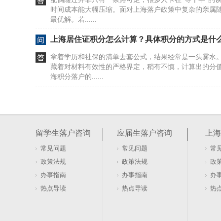
时间成本能大幅压缩。面对上海落户政策中复杂的亲属
最优解。若......
上海居住证积分怎么计算？具体积分的方式是什
拿着学历和社保的清单去套公式，结果经常是一头雾水
藏着对材料有效性的严格界定，稍有不慎，计算出的分
海积分落户的......
居住证积分在上海如何办理及去哪办？
很多人盯着社保和劳动合同，以为这是办证的硬门槛。20
行，直接砍掉了这两项要求。看似门槛降低，实则暗藏
留学生落户咨询
应届生落户咨询
上海
本与租赁......
常见问题
常见问题
常
软考证书能否用于上海居住证积分落户办理
政策法规
政策法规
政
盯着软考证书发呆，以为拿到手就能直接兑换上海户口
办事指南
办事指南
办
落户的账，不是这么算的。证书只是入场券，真正的门槛
热点导读
热点导读
热
卡在有了证......