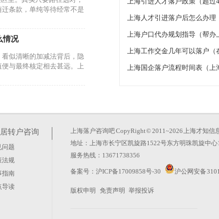
上海引进人才落户政策（超过4
随迁条款，单纯等待经常不是
上海人才引进落户后怎么办理
上海户口代办规划指导（帮办
么情况
上海工作交金几年可以落户（
。看似清晰的加减法背后，隐
值便与最终核定相去甚远。上
上海国企落户流程时间表（上
26年的政策调整却反其道而
玄机。真正的变化在于时间成
上海落户咨询吧
CopyRight © 2011~2026 上
居转户咨询
地址：上海市长宁区凯旋路1522号东方明珠凯旋中心1
见问题
服务热线：13671738356
策法规
？这种想法太天真。上海积分
备案号：
沪ICP备17009858号-30
沪公网安备 3101
事指南
藏在“评聘”二字里。很多人
点导读
版权申明
免责声明
举报投诉