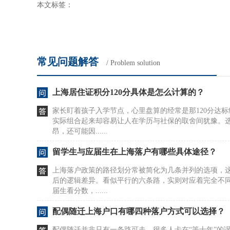
本文标签：
常见问题解答
/ Problem solution
上海居住证积分120分具体是怎么计算的？
家长盯着孩子入学节点，心里盘算的经常是那120分达
实际组合起来却容易让人在学历与社保的取舍间犹豫。
昂，还可能因......
留学生与应届生在上海落户有哪些具体途径？
上海落户政策的路径划分常被简化为几条并列的选项，
后的逻辑差异。看似平行的六条路，实则对应着完全不
届生看分数，......
配偶随迁上海户口有哪四种落户方式可以选择？
配偶随迁并非只有一条路可走，很多人卡在“等十年”的