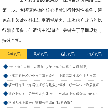
面对复杂的政策条款，厘清自身所属路径是
第一步。围绕该路径的核心指标进行针对性准备，避
免在非关键材料上过度消耗精力。上海落户政策的执
行细节虽多，但逻辑主线清晰，关键在于早期规划与
持续合规。
推荐资讯
最新资讯
热门资讯
相关资讯
7年上海户口落户去哪办（7年上海户口落户去哪办理）
上海高新技术企业员工落户条件（上海高新技术企业人员落
户）
硕士研究生上海居住证积分是多少标准（硕士学位上海居住证
积分）
落户上海：一分绊倒多少外地生（外地在上海积分满120分小
孩可以考上海大学吗）
不同人群上海居住证积分申请的“快速通道”