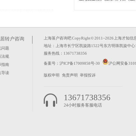
26年的政策调整却反其道而
玄机。真正的变化在于时间成
上海落户咨询吧
CopyRight © 2011~2026 上
居转户咨询
地址：上海市长宁区凯旋路1522号东方明珠凯旋中心1
见问题
服务热线：13671738356
策法规
？这种想法太天真。上海积分
备案号：
沪ICP备17009858号-30
沪公网安备 3101
事指南
藏在“评聘”二字里。很多人
点导读
版权申明
免责声明
举报投诉
13671738356
24小时服务客服电话