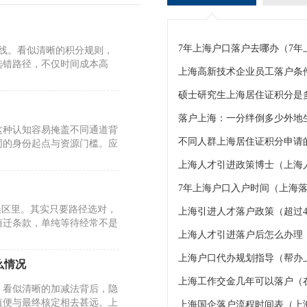
7年上海户口落户去哪办（7
标线。看似清晰的积分规则，
选错路径，不仅时间成本高
上海高新技术企业员工落户条
硕士研究生上海居住证积分是
这种认知容易掩盖不同通道背
不同人群上海居住证积分申请的
同的身份起点与资源门槛。应
上海人才引进政策博士（上海
7年上海户口入户时间（上海落
误区里。其实只要路径选对，
上海引进人才落户政策（超过4
随迁条款，单纯等待经常不是
上海人才引进落户后怎么办理
上海户口代办规划指导（帮办
么情况
上海工作交金几年可以落户（
。看似清晰的加减法背后，隐
值便与最终核定相去甚远。上
上海国企落户流程时间表（上