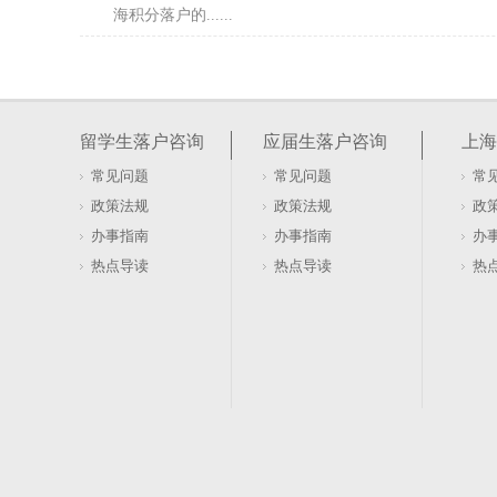
海积分落户的......
居住证积分在上海如何办理及去哪办？
很多人盯着社保和劳动合同，以为这是办证的硬门槛。20
行，直接砍掉了这两项要求。看似门槛降低，实则暗藏
留学生落户咨询
应届生落户咨询
上海
本与租赁......
常见问题
常见问题
常
软考证书能否用于上海居住证积分落户办理
政策法规
政策法规
政
盯着软考证书发呆，以为拿到手就能直接兑换上海户口
办事指南
办事指南
办
落户的账，不是这么算的。证书只是入场券，真正的门槛
热点导读
热点导读
热
卡在有了证......