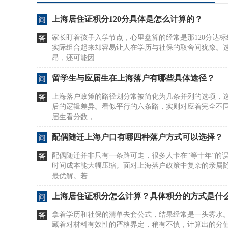
上海居住证积分120分具体是怎么计算的？
家长盯着孩子入学节点，心里盘算的经常是那120分达
实际组合起来却容易让人在学历与社保的取舍间犹豫。
昂，还可能因......
留学生与应届生在上海落户有哪些具体途径？
上海落户政策的路径划分常被简化为几条并列的选项，
后的逻辑差异。看似平行的六条路，实则对应着完全不
届生看分数，......
配偶随迁上海户口有哪四种落户方式可以选择？
配偶随迁并非只有一条路可走，很多人卡在“等十年”的
时间成本能大幅压缩。面对上海落户政策中复杂的亲属
最优解。若......
上海居住证积分怎么计算？具体积分的方式是什
拿着学历和社保的清单去套公式，结果经常是一头雾水
藏着对材料有效性的严格界定，稍有不慎，计算出的分