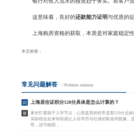
银行对收入流水的核查趋于务实。若客户流
这意味着，良好的
还款能力证明
与优质的
上海购房资格的获取，本质是对家庭稳定性、
本文标签：
常见问题解答
/ Problem solution
上海居住证积分120分具体是怎么计算的？
家长盯着孩子入学节点，心里盘算的经常是那120分达
实际组合起来却容易让人在学历与社保的取舍间犹豫。
昂，还可能因......