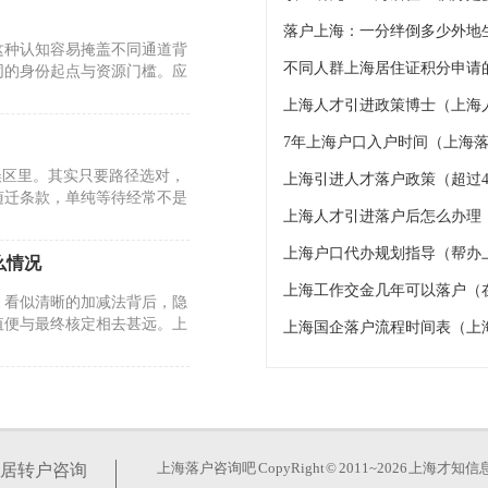
这种认知容易掩盖不同通道背
不同人群上海居住证积分申请的
同的身份起点与资源门槛。应
上海人才引进政策博士（上海
7年上海户口入户时间（上海落
误区里。其实只要路径选对，
上海引进人才落户政策（超过4
随迁条款，单纯等待经常不是
上海人才引进落户后怎么办理
上海户口代办规划指导（帮办
么情况
上海工作交金几年可以落户（
。看似清晰的加减法背后，隐
值便与最终核定相去甚远。上
上海国企落户流程时间表（上
26年的政策调整却反其道而
玄机。真正的变化在于时间成
上海落户咨询吧
CopyRight © 2011~2026 上
居转户咨询