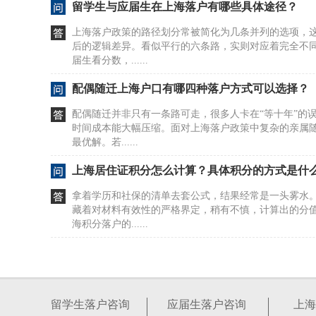
留学生与应届生在上海落户有哪些具体途径？
上海落户政策的路径划分常被简化为几条并列的选项，
后的逻辑差异。看似平行的六条路，实则对应着完全不
届生看分数，......
配偶随迁上海户口有哪四种落户方式可以选择？
配偶随迁并非只有一条路可走，很多人卡在“等十年”的
时间成本能大幅压缩。面对上海落户政策中复杂的亲属
最优解。若......
上海居住证积分怎么计算？具体积分的方式是什
拿着学历和社保的清单去套公式，结果经常是一头雾水
藏着对材料有效性的严格界定，稍有不慎，计算出的分
海积分落户的......
居住证积分在上海如何办理及去哪办？
很多人盯着社保和劳动合同，以为这是办证的硬门槛。20
行，直接砍掉了这两项要求。看似门槛降低，实则暗藏
留学生落户咨询
应届生落户咨询
上海
本与租赁......