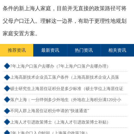
条件的新上海人家庭，目前并无直接的政策路径可将
父母户口迁入。理解这一边界，有助于更理性地规划
家庭安置方案。
推荐资讯
最新资讯
热门资讯
相关资讯
7年上海户口落户去哪办（7年上海户口落户去哪办理）
上海高新技术企业员工落户条件（上海高新技术企业人员落
户）
硕士研究生上海居住证积分是多少标准（硕士学位上海居住证
积分）
落户上海：一分绊倒多少外地生（外地在上海积分满120分小
孩可以考上海大学吗）
不同人群上海居住证积分申请的“快速通道”
上海人才引进政策博士（上海人才引进政策博士补贴）
7年上海户口入户时间（上海落户政策7年）