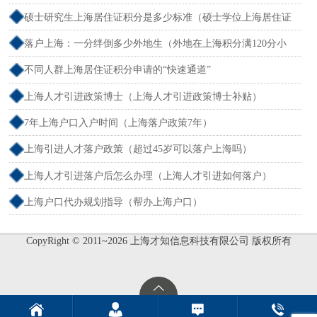
户）
硕士研究生上海居住证积分是多少标准（硕士学位上海居住证
积分）
落户上海：一分绊倒多少外地生（外地在上海积分满120分小
孩可以考上海大学吗）
不同人群上海居住证积分申请的“快速通道”
上海人才引进政策博士（上海人才引进政策博士补贴）
7年上海户口入户时间（上海落户政策7年）
上海引进人才落户政策（超过45岁可以落户上海吗）
上海人才引进落户后怎么办理（上海人才引进如何落户）
上海户口代办规划指导（帮办上海户口）
CopyRight © 2011~2026 上海才知信息科技有限公司 版权所有