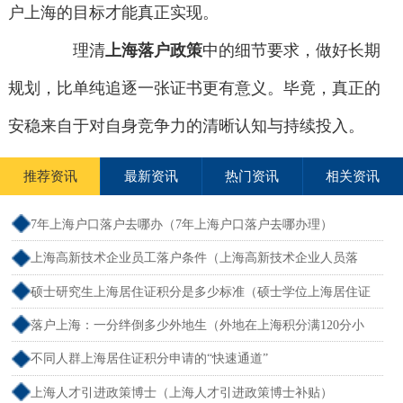
户上海的目标才能真正实现。
理清
上海落户政策
中的细节要求，做好长期
规划，比单纯追逐一张证书更有意义。毕竟，真正的
安稳来自于对自身竞争力的清晰认知与持续投入。
推荐资讯
最新资讯
热门资讯
相关资讯
7年上海户口落户去哪办（7年上海户口落户去哪办理）
上海高新技术企业员工落户条件（上海高新技术企业人员落
户）
硕士研究生上海居住证积分是多少标准（硕士学位上海居住证
积分）
落户上海：一分绊倒多少外地生（外地在上海积分满120分小
孩可以考上海大学吗）
不同人群上海居住证积分申请的“快速通道”
上海人才引进政策博士（上海人才引进政策博士补贴）