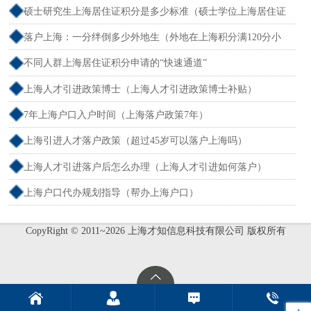
户）
硕士研究生上海居住证积分是多少标准（硕士学位上海居住证
积分）
落户上海：一分绊倒多少外地生（外地在上海积分满120分小
孩可以考上海大学吗）
不同人群上海居住证积分申请的“快速通道”
上海人才引进政策博士（上海人才引进政策博士补贴）
7年上海户口入户时间（上海落户政策7年）
上海引进人才落户政策（超过45岁可以落户上海吗）
上海人才引进落户后怎么办理（上海人才引进如何落户）
上海户口代办规划指导（帮办上海户口）
CopyRight © 2011~2026 上海才知信息科技有限公司 版权所有