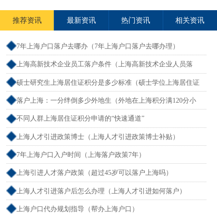
推荐资讯
最新资讯
热门资讯
相关资讯
7年上海户口落户去哪办（7年上海户口落户去哪办理）
上海高新技术企业员工落户条件（上海高新技术企业人员落
户）
硕士研究生上海居住证积分是多少标准（硕士学位上海居住证
积分）
落户上海：一分绊倒多少外地生（外地在上海积分满120分小
孩可以考上海大学吗）
不同人群上海居住证积分申请的“快速通道”
上海人才引进政策博士（上海人才引进政策博士补贴）
7年上海户口入户时间（上海落户政策7年）
上海引进人才落户政策（超过45岁可以落户上海吗）
上海人才引进落户后怎么办理（上海人才引进如何落户）
上海户口代办规划指导（帮办上海户口）