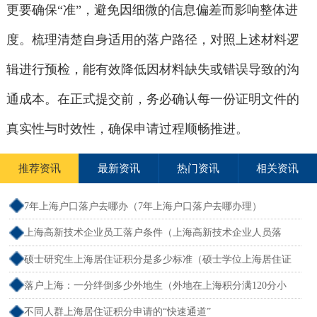
更要确保“准”，避免因细微的信息偏差而影响整体进
度。梳理清楚自身适用的落户路径，对照上述材料逻
辑进行预检，能有效降低因材料缺失或错误导致的沟
通成本。在正式提交前，务必确认每一份证明文件的
真实性与时效性，确保申请过程顺畅推进。
推荐资讯
最新资讯
热门资讯
相关资讯
7年上海户口落户去哪办（7年上海户口落户去哪办理）
上海高新技术企业员工落户条件（上海高新技术企业人员落
户）
硕士研究生上海居住证积分是多少标准（硕士学位上海居住证
积分）
落户上海：一分绊倒多少外地生（外地在上海积分满120分小
孩可以考上海大学吗）
不同人群上海居住证积分申请的“快速通道”